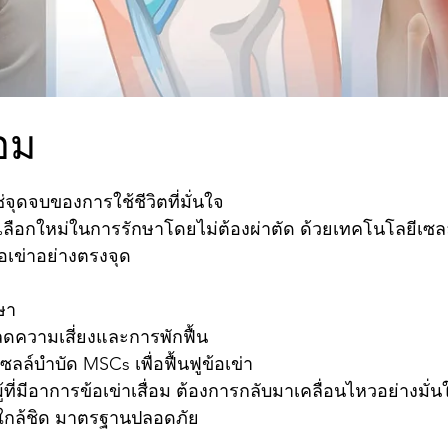
รี
กระชับหน้า Soft Thermage ยกหน้า
ขลิบไร้เลือด
ร่องแก้ม ร่องนํ้าตา
รักษาหูด
Wellness
่อม
าว
ช่จุดจบของการใช้ชีวิตที่มั่นใจ
เลือกใหม่ในการรักษาโดยไม่ต้องผ่าตัด ด้วยเทคโนโลยีเซล
้อเข่าอย่างตรงจุด
ษา
าตัด ลดความเสี่ยงและการพักฟื้น
ลยีเซลล์บำบัด MSCs เพื่อฟื้นฟูข้อเข่า
รับผู้ที่มีอาการข้อเข่าเสื่อม ต้องการกลับมาเคลื่อนไหวอย่างมั่น
ดูแลใกล้ชิด มาตรฐานปลอดภัย