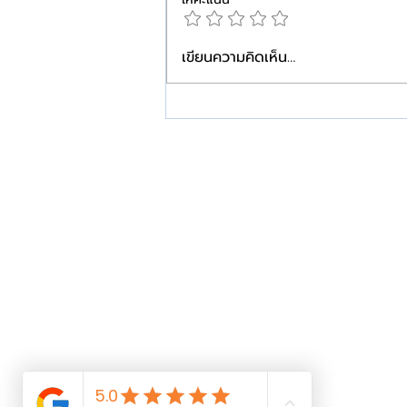
เขียนความคิดเห็น…
คีลอยด์…ยิ่งเริ่มดูแลเร็ว ยิ่ง
วางแผนได้ง่ายกว่า
W+ Medic
W+Medic Clinic
ศูนย์เลเซอร์ คีลอยด์ และแผลเป็น
ติดกับสถานีรถไฟฟ้าสามแยกบางใหญ่
Call Center: 095-696-0966
สาขาบางใหญ่ 02-126-0408
ID Line: @Wmedic
Email:
Wmedic.official@gmail.com
Map : GPS