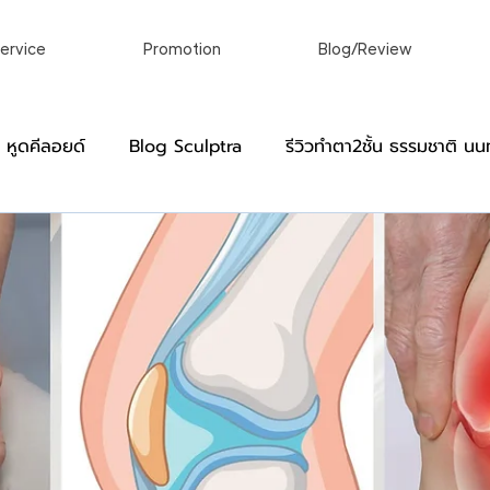
ervice
Promotion
Blog/Review
อ หูดคีลอยด์
Blog Sculptra
รีวิวทําตา2ชั้น ธรรมชาติ นนท
]
Blog Virgin
หมวดหมู่สำหรับผู้ชาย
รีวิว ผ่าคีลอย
์
เลเซอร์ขน กําจัดขนถาวร เลเซอร์ถาวร
เลเซอร์ผิวหนังแล
linic
ศัลยกรรมตกแต่งร่างกายในแบบที่ของคุณ
รักษาติ่