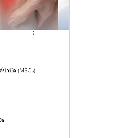
Phofhilo
ล์บำบัด (MSCs) 
ใจ