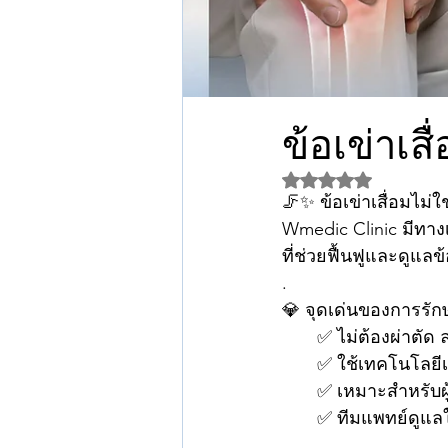
รีวิวฉีดSculptraปรับรูปหน้า นนทบุ
เลเซอร์เส้นเลือดขอด
เลเซอร์
ข้อเข่าเสื
ได้รับ NaN เต็ม 5 ด
🦵✨ ข้อเข่าเสื่อมไม่ใ
Wmedic Clinic มีทาง
ที่ช่วยฟื้นฟูและดูแลข
.
💎 จุดเด่นของการรัก
       ✅ ไม่ต้องผ่
       ✅ ใช้เทคโนโ
       ✅ เหมาะสำห
       ✅ ทีมแพทย์
.