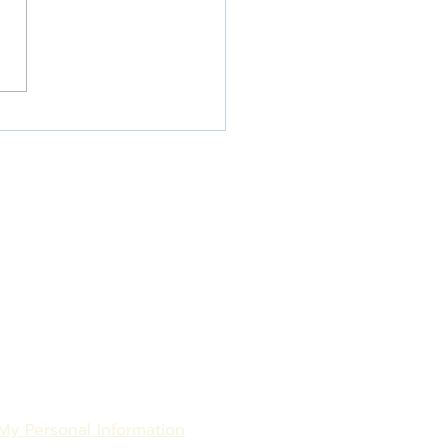
บความลับของผิวสวยที่ W
 Clinic กับบริการเลเซอร์
พรรณ
Social medie
 My Personal Information