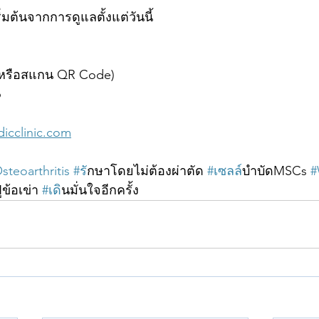
ิ่มต้นจากการดูแลตั้งแต่วันนี้
(หรือสแกน QR Code)
6
cclinic.com
teoarthritis
#ร
ักษาโดยไม่ต้องผ่าตัด 
#เซลล
์บำบัดMSCs 
#
ฟูข้อเข่า 
#เด
ินมั่นใจอีกครั้ง