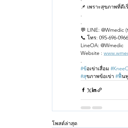
📌 เพราะสุขภาพที่ดีเร
.
.
💬 LINE: @Wmedic 
📞 โทร: 095-696-096
LineOA: @Wmedic
Website : 
www.wmedi
.
#ข
้อเข่าเสื่อม 
#KneeOs
#ส
ุขภาพข้อเข่า 
#ฟ
ื้น
โพสต์ล่าสุด