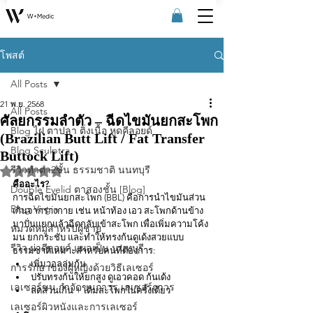
โพสต์
All Posts
21 พ.ย. 2568
All Posts
ศัลยกรรมลำตัว – ฉีดไขมันยกสะโพก
Blog ไฝ ตาปลา ติ่งเนื้อ หูดคีลอยด์
(Brazilian Butt Lift / Fat Transfer
Blog Sculptra
Buttock Lift)
รีวิวทําตา2ชั้น ธรรมชาติ นนทบุรี
ได้รับ NaN เต็ม 5 ดาว
คืออะไร?
Double Eyelid ตาสองชั้น [Blog]
การฉีดไขมันยกสะโพก (BBL) คือการนำไขมันส่วน
Blog Virgin
เกินจากร่างกาย เช่น หน้าท้อง เอว สะโพกด้านข้าง 
มาปั่นแยกแล้วฉีดกลับเข้าสะโพก เพื่อเพิ่มความโค้ง
หมวดหมู่สำหรับผู้ชาย
มน ยกกระชับ และทำให้ทรงก้นดูเด้งสวยแบบ
รีวิว ผ่าคีลอยด์ แผลเป็น นนทบุรี
ธรรมชาติเหมาะสำหรับคนที่ต้องการ:
เพิ่มวอลลุ่มก้น
การรักษาของผู้หญิงด้วยวิธีเลเซอร์
ปรับทรงก้นให้ยกสูง ดูเอวคอด ก้นเด้ง
เลเซอร์ขน กําจัดขนถาวร เลเซอร์ถาวร
ลดส่วนเกิน + เติมสะโพกในครั้งเดียว
เลเซอร์ผิวหนังและการเลเซอร์