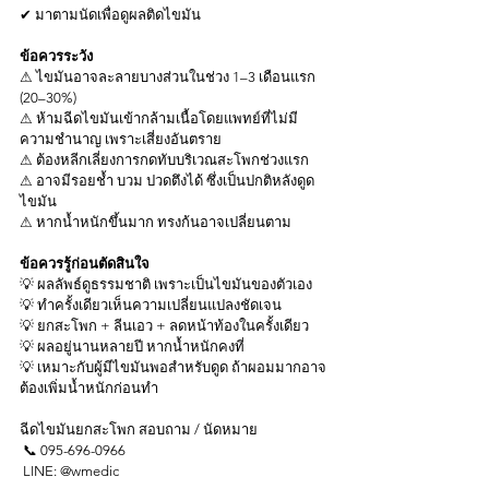
✔ มาตามนัดเพื่อดูผลติดไขมัน
ข้อควรระวัง
⚠ ไขมันอาจละลายบางส่วนในช่วง 1–3 เดือนแรก 
(20–30%)
⚠ ห้ามฉีดไขมันเข้ากล้ามเนื้อโดยแพทย์ที่ไม่มี
ความชำนาญ เพราะเสี่ยงอันตราย
⚠ ต้องหลีกเลี่ยงการกดทับบริเวณสะโพกช่วงแรก
⚠ อาจมีรอยช้ำ บวม ปวดตึงได้ ซึ่งเป็นปกติหลังดูด
ไขมัน
⚠ หากน้ำหนักขึ้นมาก ทรงก้นอาจเปลี่ยนตาม
ข้อควรรู้ก่อนตัดสินใจ
💡 ผลลัพธ์ดูธรรมชาติ เพราะเป็นไขมันของตัวเอง
💡 ทำครั้งเดียวเห็นความเปลี่ยนแปลงชัดเจน
💡 ยกสะโพก + ลีนเอว + ลดหน้าท้องในครั้งเดียว
💡 ผลอยู่นานหลายปี หากน้ำหนักคงที่
💡 เหมาะกับผู้มีไขมันพอสำหรับดูด ถ้าผอมมากอาจ
ต้องเพิ่มน้ำหนักก่อนทำ
ฉีดไขมันยกสะโพก สอบถาม / นัดหมาย
 📞 095-696-0966
 LINE: @wmedic