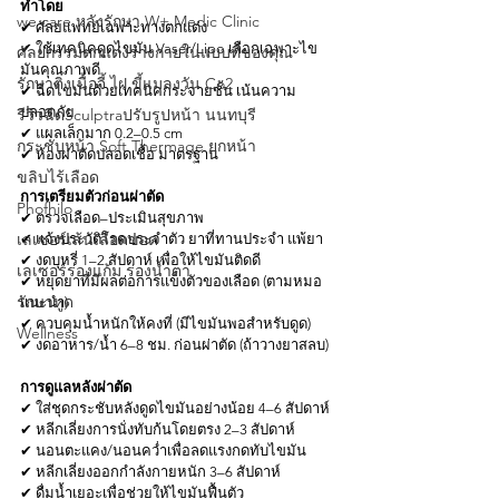
ทำโดย
we care หลังรักษา W+ Medic Clinic
✔ ศัลยแพทย์เฉพาะทางตกแต่ง
✔ ใช้เทคนิคดูดไขมัน Vaser/Lipo เลือกเฉพาะไข
ศัลยกรรมตกแต่งร่างกายในแบบที่ของคุณ
มันคุณภาพดี
รักษาติ่งเนื้อจี้ ไฝ ขี้แมลงวัน Co2
✔ ฉีดไขมันด้วยเทคนิคกระจายชั้น เน้นความ
ปลอดภัย
รีวิวฉีดSculptraปรับรูปหน้า นนทบุรี
✔ แผลเล็กมาก 0.2–0.5 cm
กระชับหน้า Soft Thermage ยกหน้า
✔ ห้องผ่าตัดปลอดเชื้อ มาตรฐาน
ขลิบไร้เลือด
การเตรียมตัวก่อนผ่าตัด
Phofhilo
✔ ตรวจเลือด–ประเมินสุขภาพ
เลเซอร์เส้นเลือดขอด
✔ แจ้งประวัติโรคประจำตัว ยาที่ทานประจำ แพ้ยา
✔ งดบุหรี่ 1–2 สัปดาห์ เพื่อให้ไขมันติดดี
เลเซอร์ร่องแก้ม ร่องนํ้าตา
✔ หยุดยาที่มีผลต่อการแข็งตัวของเลือด (ตามหมอ
รักษาหูด
แนะนำ)
✔ ควบคุมน้ำหนักให้คงที่ (มีไขมันพอสำหรับดูด)
Wellness
✔ งดอาหาร/น้ำ 6–8 ชม. ก่อนผ่าตัด (ถ้าวางยาสลบ)
การดูแลหลังผ่าตัด
✔ ใส่ชุดกระชับหลังดูดไขมันอย่างน้อย 4–6 สัปดาห์
✔ หลีกเลี่ยงการนั่งทับก้นโดยตรง 2–3 สัปดาห์
✔ นอนตะแคง/นอนคว่ำเพื่อลดแรงกดทับไขมัน
✔ หลีกเลี่ยงออกกำลังกายหนัก 3–6 สัปดาห์
✔ ดื่มน้ำเยอะเพื่อช่วยให้ไขมันฟื้นตัว