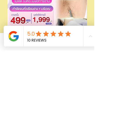
Phone
Email
Facebook
Laser Hair removal ขนด้วย 𝗗𝗜𝗢𝗗𝗘
Promotion เลเซอร์ขน
499/1999 | wmedic
ราคาปกติ
฿1,500.00
ราคา
฿499.00
เพิ่มลงในรถเข็น
FOR LADY
Shop All