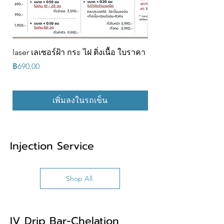
laser เลเซอร์ฝ้า กระ ไฝ ติ่งเนื้อ ใบราคา
Promotion ร้อยไหมคอ
ราคา 2,899 บาท ✨ แถมเ
ราคา
฿690.00
ราคา
฿2,899.00
เพิ่มลงในรถเข็น
Injection Service
Shop All
IV Drip Bar-Chelation