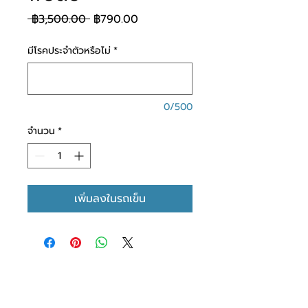
ราคาปกติ
ราคาขายลด
 ฿3,500.00 
฿790.00
มีโรคประจำตัวหรือไม่
*
0/500
จำนวน
*
เพิ่มลงในรถเข็น