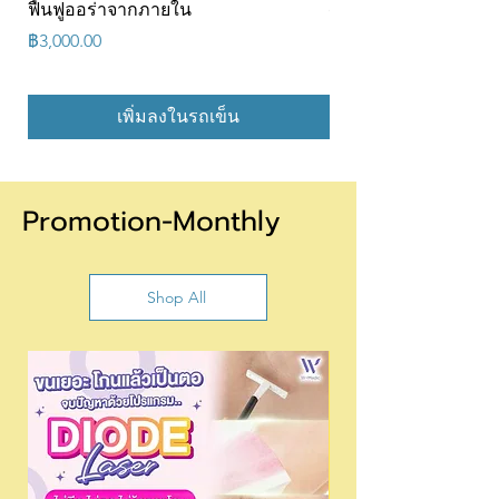
ฟื้นฟูออร่าจากภายใน
(6900/5000) @w
ราคา
ราคา
฿3,000.00
฿6,900.00
เพิ่มลงในรถเข็น
Promotion-Monthly
Shop All