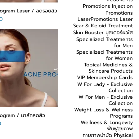
Promotions Injection
ogram Laser​ / ลดรอยสิว
Promotions
ال
LaserPromotions Laser
Scar & Keloid Treatment
Skin Booster บูสเตอร์ผิวใส
Specialized Treatments
for Men
Specialized Treatments
for Women
Topical Medicines &
Skincare Products
VIP Membership Cards
W For Lady - Exclusive
Collection
W For Men - Exclusive
Collection
Weight Loss & Wellness
ogram / มาส์กลดสิว
Programs
Wellness & Longevity
ا
ฟื้นฟูสุขภาพ
กายภาพบำบัด Physical