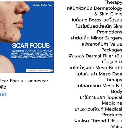
Therapy
คลินิกผิวหนัง Dermatology
& Skin Clinic
โบท็อกซ์ Botox ลดริ้วรอย
โปรโมชั่นลดน้ำหนัก Slim
Promotions
ผ่าตัดเล็ก Minor Surgery
แพ็กเกจคุ้มค่า Value
Packages
ฟิลเลอร์ Dermal Filler เติม
เต็มรูปหน้า
เมโสบำรุงผิว Meso Bright
เมโสใบหน้า Meso Face
Therapy
Scar Focus - acnescar
เมโสลดไขมัน Meso Fat
มสิว
Body
الس
ยาใช้ภายนอก Topical
Medicine
ยาและเวชภัณฑ์ Medical
Products
ร้อยไหม Thread Lift ยก
กระชับ