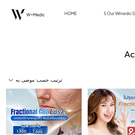
HOME
5 Our Wmedic S
Ac
ترتيب حسب:
موصى به