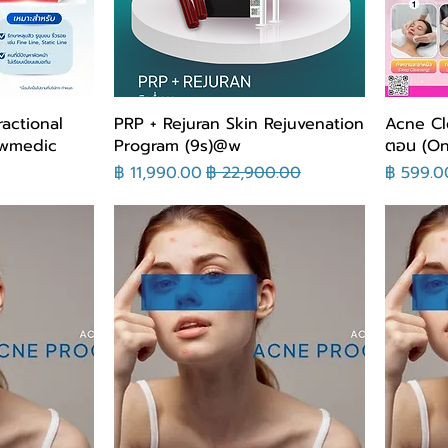
ractional
PRP + Rejuran Skin Rejuvenation
Acne Cle
| wmedic
Program (9s)@w
ตอน (On
لسعر
سعر عادي
سعر البيع