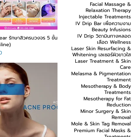
Facial Massage &
Relaxation Therapy
Injectable Treatments
IV Drip Bar เพื่อความงาม
Beauty Infusions
IV Drip วิตามินทางหลอด
ar รักษาสิวครบวงจร 5 ขั้น
เลือด Wellness
line)
Laser Skin Resurfacing &
ا
Whitening เลเซอร์ผิวขาวใส
Laser Treatment & Skin
Care
Melasma & Pigmentation
Treatment
Mesotherapy & Body
Treatments
Mesotherapy for Fat
Reduction
Minor Surgery & Skin
Removal
Mole & Skin Tag Removal
Premium Facial Masks &
Treatments